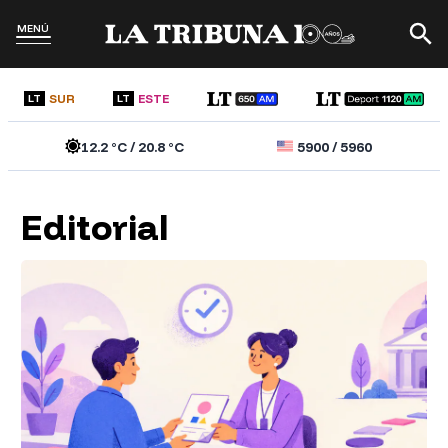
MENÚ
SUR
ESTE
LT
LT
12.2
°C /
20.8
°C
5900
/
5960
Editorial