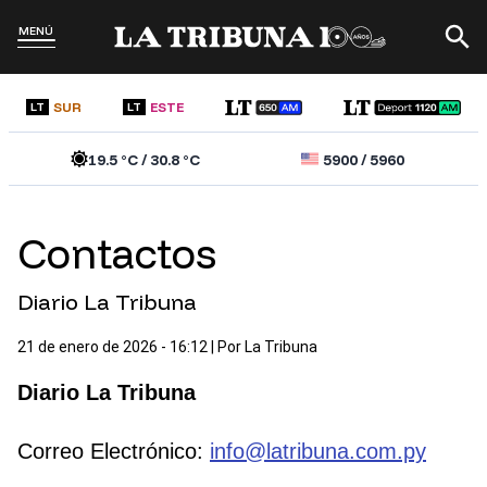
MENÚ
SUR
ESTE
LT
LT
19.5
°C /
30.8
°C
5900
/
5960
Contactos
Diario La Tribuna
21 de enero de 2026 - 16:12
| Por
La Tribuna
Diario La Tribuna
Correo Electrónico:
info@latribuna.com.py