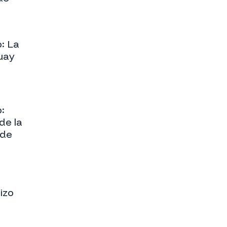
: La
uay
:
de la
de
izo