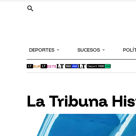
⌄
⌄
DEPORTES
SUCESOS
POLÍ
SUR
ESTE
LT
LT
La Tribuna His