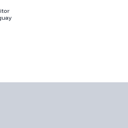
itor
guay