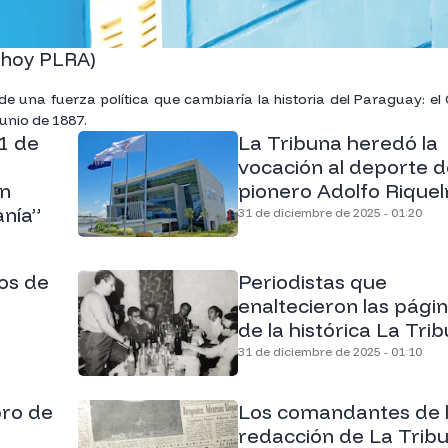
(hoy PLRA)
 de una fuerza política que cambiaría la historia del Paraguay: el
unio de 1887.
1 de
La Tribuna heredó la
vocación al deporte d
un
pionero Adolfo Rique
anía”
31 de diciembre de 2025 - 01:20
os de
Periodistas que
enaltecieron las pági
de la histórica La Tri
31 de diciembre de 2025 - 01:10
pro de
Los comandantes de 
redacción de La Trib