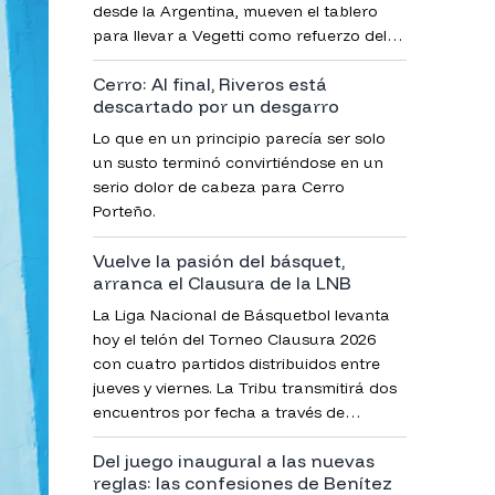
desde la Argentina, mueven el tablero
para llevar a Vegetti como refuerzo del
club xeneize.
Cerro: Al final, Riveros está
descartado por un desgarro
Lo que en un principio parecía ser solo
un susto terminó convirtiéndose en un
serio dolor de cabeza para Cerro
Porteño.
Vuelve la pasión del básquet,
arranca el Clausura de la LNB
La Liga Nacional de Básquetbol levanta
hoy el telón del Torneo Clausura 2026
con cuatro partidos distribuidos entre
jueves y viernes. La Tribu transmitirá dos
encuentros por fecha a través de
YouTube y, como adelanto, algunos
Del juego inaugural a las nuevas
juegos también podrán verse por Canal
reglas: las confesiones de Benítez
13.