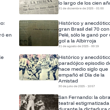
lo largo de los cien añ
31 de diciembre de 2025 - 01:00
o:
Histórico y anecdótico
gran Brasil del 70 con
ró en
Pelé, sólo le ganó por
gol a la Albirroja
31 de agosto de 2025 - 00:19
de
Histórico y anecdótico
paradójico episodio d
hace medio siglo que
empañó el Día de la
Amistad
30 de julio de 2025 - 10:57
San Fernando: la obr
teatral estigmatizada
durante la dictadura 