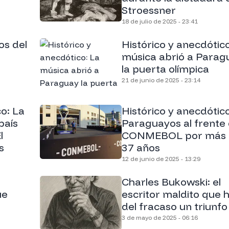
Stroessner
18 de julio de 2025 - 23:41
os del
Histórico y anecdótico
música abrió a Parag
la puerta olímpica
21 de junio de 2025 - 23:14
co: La
Histórico y anecdótico
país
Paraguayos al frente 
l
CONMEBOL por más 
s
37 años
12 de junio de 2025 - 13:29
Charles Bukowski: el
ue
escritor maldito que h
del fracaso un triunfo
3 de mayo de 2025 - 06:16