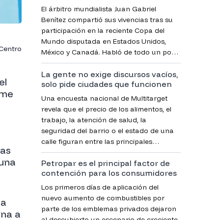
El árbitro mundialista Juan Gabriel
Benítez compartió sus vivencias tras su
participación en la reciente Copa del
Mundo disputada en Estados Unidos,
 Centro
México y Canadá. Habló de todo un poco
y celebró la aplicación de las nuevas
La gente no exige discursos vacíos,
reglas para el desarrollo de un partido
el
solo pide ciudades que funcionen
más ágil.
lme
Una encuesta nacional de Multitarget
revela que el precio de los alimentos, el
trabajo, la atención de salud, la
seguridad del barrio o el estado de una
calle figuran entre las principales
nas
preocupaciones de la gente. El estudio
buna
Petropar es el principal factor de
señala que el malestar ciudadano se vive
contención para los consumidores
en el territorio y exige a los municipios
mayor gestión, honestidad y soluciones
Los primeros días de aplicación del
concretas.
nuevo aumento de combustibles por
la
parte de los emblemas privados dejaron
una a
al descubierto un escenario de creciente