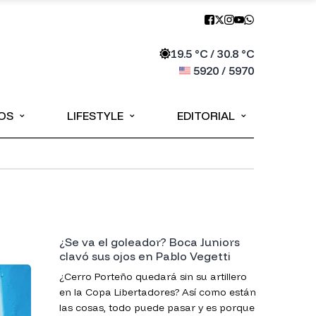
19.5
°C /
30.8
°C
5920
/
5970
⌄
⌄
⌄
OS
LIFESTYLE
EDITORIAL
¿Se va el goleador? Boca Juniors
clavó sus ojos en Pablo Vegetti
¿Cerro Porteño quedará sin su artillero
en la Copa Libertadores? Así como están
las cosas, todo puede pasar y es porque