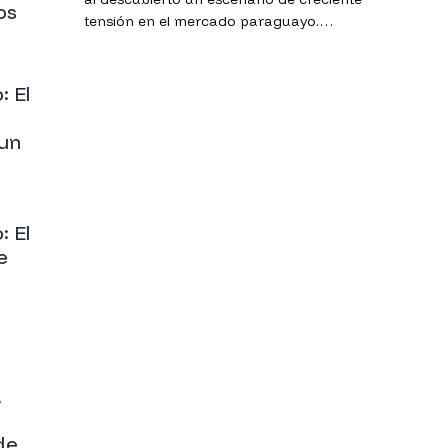
os
tensión en el mercado paraguayo.
Mientras las distribuidoras trasladaron a
los surtidores el incremento de sus
costos de importación con reajustes de
: El
entre G. 500 y G. 800 por litro, la estatal
Petropar optó por mantener sus precios,
 un
convirtiéndose nuevamente en el
principal factor de contención para
consumidores y sectores productivos.
: El
e
a
de