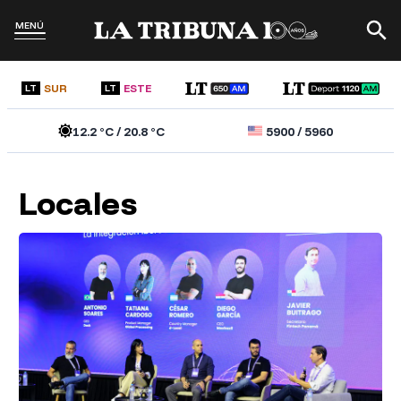
MENÚ
SUR
ESTE
LT
LT
12.2
°C /
20.8
°C
5900
/
5960
Locales