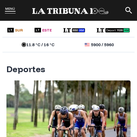
MENÚ
SUR
ESTE
LT
LT
11.8
°C /
16
°C
5900
/
5960
Deportes