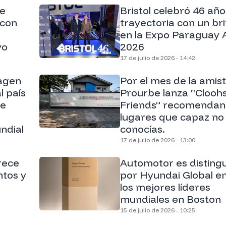
de
Bristol celebró 46 añ
 con
trayectoria con un bri
en la Expo Paraguay
vo
2026
17 de julio de 2026 - 14:42
wagen
Por el mes de la amis
l país
Prourbe lanza “Clooh
ue
Friends” recomenda
lugares que capaz no
ndial
conocías.
17 de julio de 2026 - 13:00
rece
Automotor es disting
tos y
por Hyundai Global e
los mejores líderes
mundiales en Boston
15 de julio de 2026 - 10:25