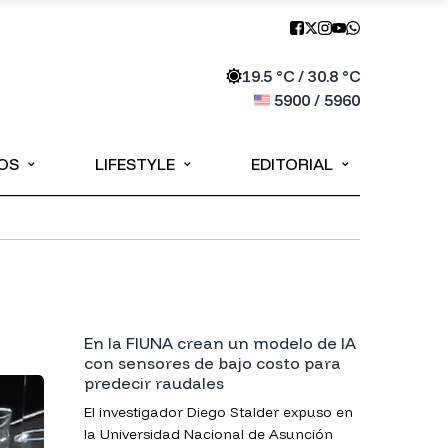
19.5
°C /
30.8
°C
5900
/
5960
⌄
⌄
⌄
OS
LIFESTYLE
EDITORIAL
En la FIUNA crean un modelo de IA
con sensores de bajo costo para
predecir raudales
El investigador Diego Stalder expuso en
la Universidad Nacional de Asunción