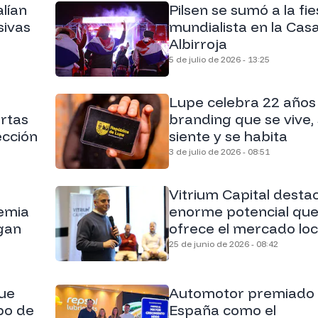
lían
Pilsen se sumó a la fie
sivas
mundialista en la Cas
Albirroja
5 de julio de 2026 - 13:25
Lupe celebra 22 años
rtas
branding que se vive,
ección
siente y se habita
3 de julio de 2026 - 08:51
Vitrium Capital destac
remia
enorme potencial qu
gan
ofrece el mercado loc
25 de junio de 2026 - 08:42
ue
Automotor premiado
bo de
España como el