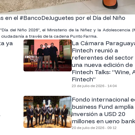
 en el #BancoDeJuguetes por el Día del Niño
ía del Niño 2026”, el Ministerio de la Niñez y la Adolescencia 
a ciudadanía a través de la cadena Punto Farma.
a ya
La Cámara Paraguay
Fintech reunió a
referentes del sector
una nueva edición de
Fintech Talks: “Wine, 
Fintech”
23 de julio de 2026 - 14:04
a
Fondo internacional e
business Fund amplía
a
inversión a USD 20
millones en ueno ban
20 de julio de 2026 - 09:12