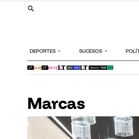
⌄
⌄
DEPORTES
SUCESOS
POLÍ
SUR
ESTE
LT
LT
Marcas