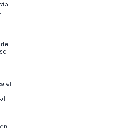
sta
a
 de
 se
a el
e
al
 en