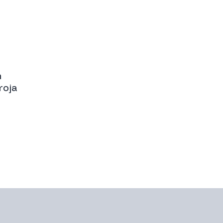
l
r
n
roja