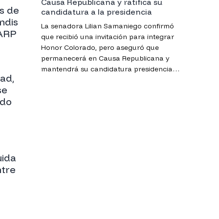
Causa Republicana y ratifica su
os de
candidatura a la presidencia
ndis
La senadora Lilian Samaniego confirmó
 ARP
que recibió una invitación para integrar
Honor Colorado, pero aseguró que
permanecerá en Causa Republicana y
mantendrá su candidatura presidencial
tad,
para 2028.
se
ndo
uida
ntre