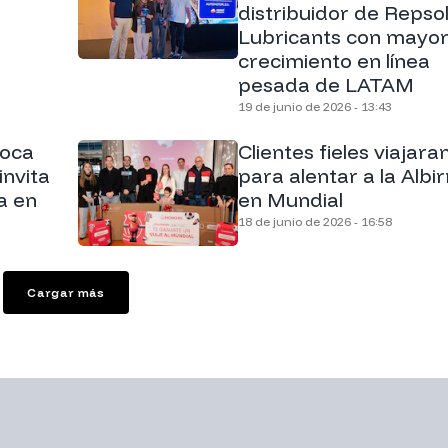
distribuidor de Repso
Lubricants con mayo
crecimiento en línea
pesada de LATAM
19 de junio de 2026 - 13:43
toca
Clientes fieles viajara
invita
para alentar a la Albir
a en
en Mundial
18 de junio de 2026 - 16:58
Cargar más