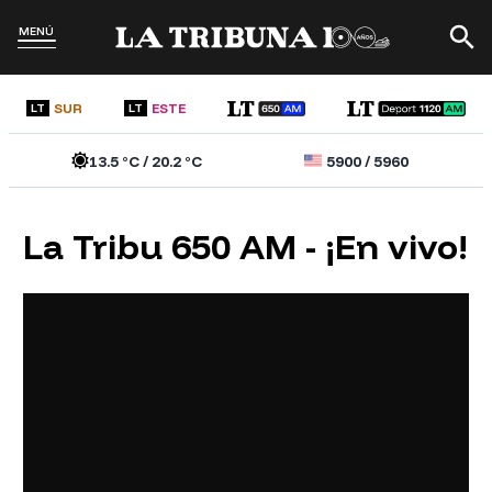
MENÚ
SUR
ESTE
LT
LT
13.5
°C /
20.2
°C
5900
/
5960
La Tribu 650 AM - ¡En vivo!