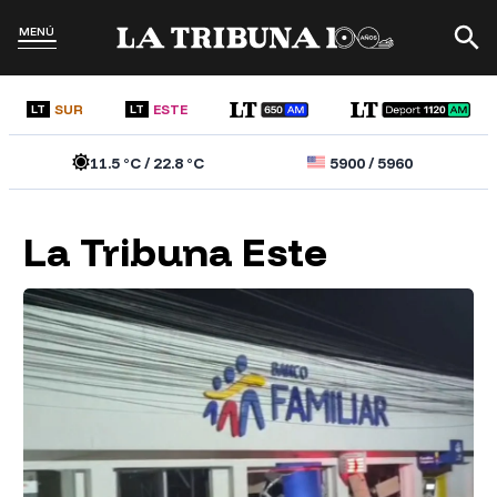
MENÚ
SUR
ESTE
LT
LT
11.5
°C /
22.8
°C
5900
/
5960
La Tribuna Este