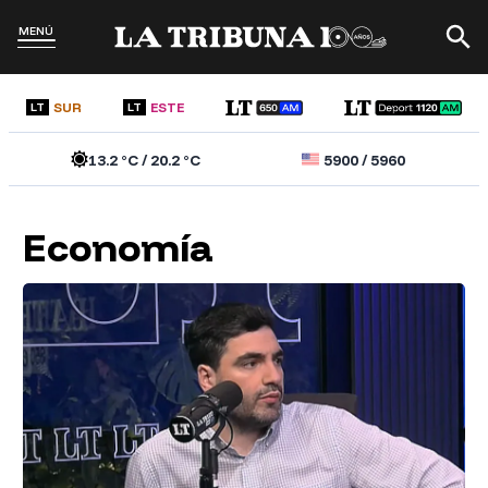
MENÚ
SUR
ESTE
LT
LT
13.2
°C /
20.2
°C
5900
/
5960
Economía