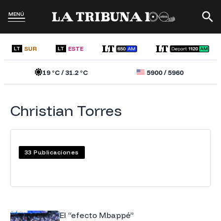
MENÚ
SUR
ESTE
LT
LT
19
°C /
31.2
°C
5900
/
5960
Christian Torres
33
Publicaciones
El “efecto Mbappé”