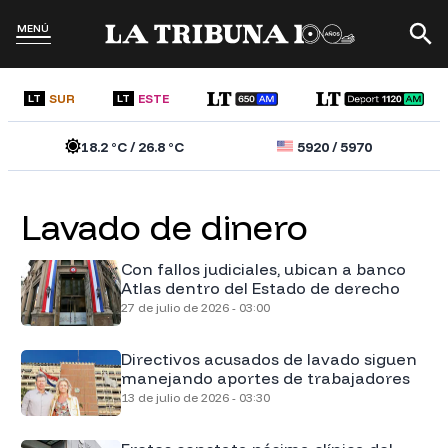
MENÚ
SUR
ESTE
LT
LT
18.2
°C /
26.8
°C
5920
/
5970
Lavado de dinero
Con fallos judiciales, ubican a banco
Atlas dentro del Estado de derecho
27 de julio de 2026 - 03:00
Directivos acusados de lavado siguen
manejando aportes de trabajadores
13 de julio de 2026 - 03:30