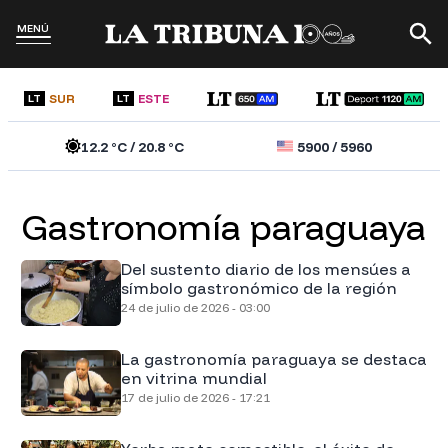
MENÚ
SUR
ESTE
LT
LT
12.2
°C /
20.8
°C
5900
/
5960
Gastronomía paraguaya
Del sustento diario de los mensúes a
símbolo gastronómico de la región
24 de julio de 2026 - 03:00
La gastronomía paraguaya se destaca
en vitrina mundial
17 de julio de 2026 - 17:21