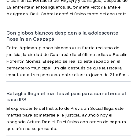
Ciclón en La Fortaleza del Pikysyry y consiguió, después de
19 enfrentamientos ligueros, su primera victoria ante el
Azulgrana. Raúl Cabral anotó el único tanto del encuentro
que dio continuidad a la cuarta fecha del Torneo Clausura
2026.
Con globos blancos despiden a la adolescente
Roselín en Caazapá
Entre lágrimas, globos blancos y un fuerte reclamo de
justicia, la ciudad de Caazapá dio el último adiós a Roselín
Florentín Gómez. El sepelio se realizó este sábado en el
cementerio municipal, un día después de que la Fiscalía
imputara a tres personas, entre ellas un joven de 21 años y
dos adolescentes, por homicidio doloso.
Bataglia llega el martes al país para someterse al
caso IPS
El expresidente del Instituto de Previsión Social llega este
martes para someterse a la justicia, anunció hoy el
abogado Arturo Daniel. Es el único con orden de captura
que aún no se presentó.