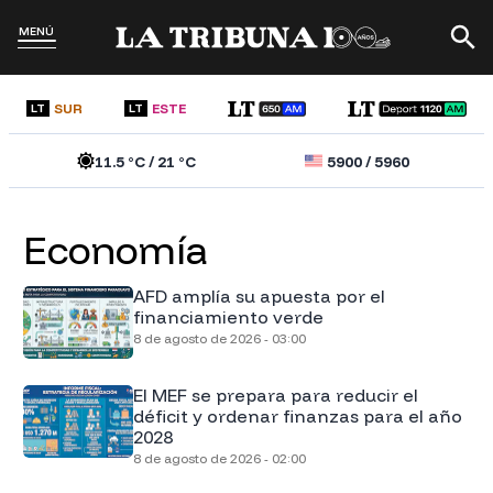
MENÚ
SUR
ESTE
LT
LT
11.5
°C /
21
°C
5900
/
5960
Economía
AFD amplía su apuesta por el
financiamiento verde
8 de agosto de 2026 - 03:00
El MEF se prepara para reducir el
déficit y ordenar finanzas para el año
2028
8 de agosto de 2026 - 02:00