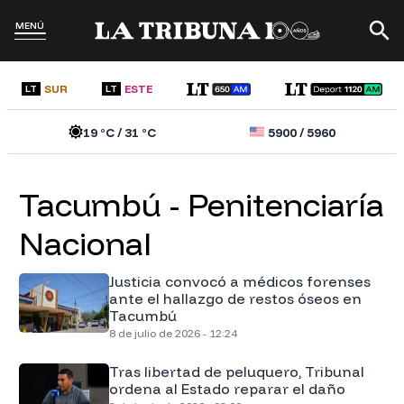
MENÚ
SUR
ESTE
LT
LT
19
°C /
31
°C
5900
/
5960
Tacumbú - Penitenciaría
Nacional
Justicia convocó a médicos forenses
ante el hallazgo de restos óseos en
Tacumbú
8 de julio de 2026 - 12:24
Tras libertad de peluquero, Tribunal
ordena al Estado reparar el daño