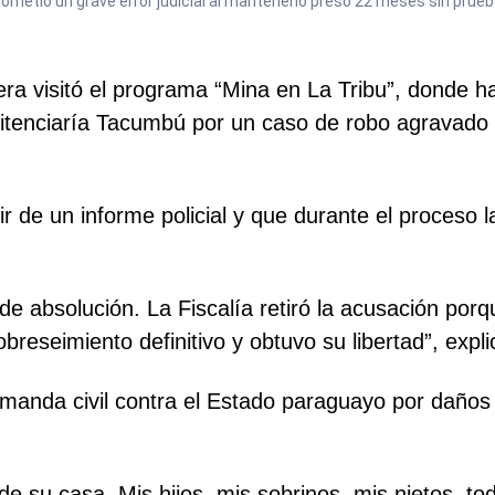
metió un grave error judicial al mantenerlo preso 22 meses sin prueb
ra visitó el programa “Mina en La Tribu”, donde ha
itenciaría Tacumbú por un caso de robo agravado o
 de un informe policial y que durante el proceso l
e absolución. La Fiscalía retiró la acusación porq
breseimiento definitivo y obtuvo su libertad”, expl
anda civil contra el Estado paraguayo por daños y
e su casa. Mis hijos, mis sobrinos, mis nietos, tod