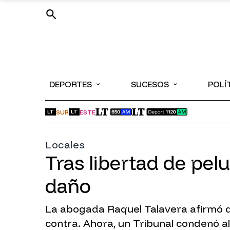
⌄
⌄
DEPORTES
SUCESOS
POLÍ
SUR
ESTE
LT
LT
Locales
Tras libertad de pel
daño
La abogada Raquel Talavera afirmó 
contra. Ahora, un Tribunal condenó al