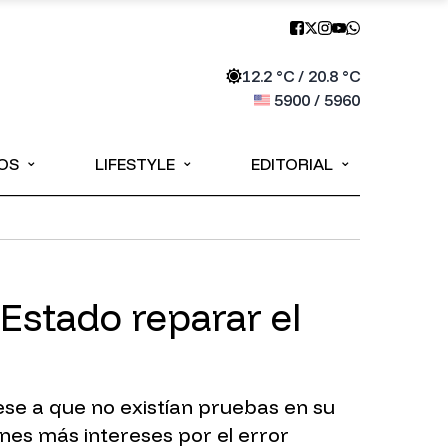
12.2
°C /
20.8
°C
5900
/
5960
⌄
⌄
⌄
OS
LIFESTYLE
EDITORIAL
 Estado reparar el
e a que no existían pruebas en su
nes más intereses por el error