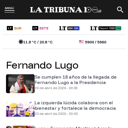
MENÚ
SUR
ESTE
LT
LT
11.8
°C /
20.8
°C
5900
/
5960
Fernando Lugo
Se cumplen 18 años de la llegada de
Fernando Lugo a la Presidencia
20 de abril de 2026 - 03:05
La izquierda lúcida colabora con el
bienestar y fortalece la democracia
20 de abril de 2026 - 03:00