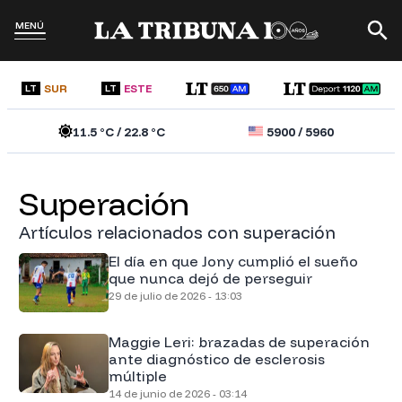
MENÚ
SUR
ESTE
LT
LT
11.5
°C /
22.8
°C
5900
/
5960
superación
Artículos relacionados con superación
El día en que Jony cumplió el sueño
que nunca dejó de perseguir
29 de julio de 2026 - 13:03
Maggie Leri: brazadas de superación
ante diagnóstico de esclerosis
múltiple
14 de junio de 2026 - 03:14