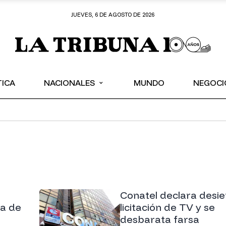
JUEVES, 6 DE AGOSTO DE 2026
⌄
TICA
NACIONALES
MUNDO
NEGOCI
Conatel declara desie
ca de
licitación de TV y se
desbarata farsa