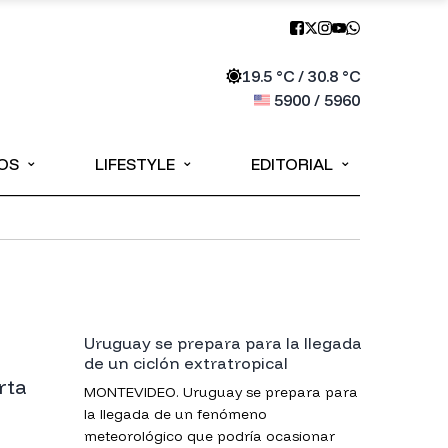
19.5
°C /
30.8
°C
5900
/
5960
⌄
⌄
⌄
OS
LIFESTYLE
EDITORIAL
Uruguay se prepara para la llegada
de un ciclón extratropical
rta
MONTEVIDEO. Uruguay se prepara para
la llegada de un fenómeno
meteorológico que podría ocasionar