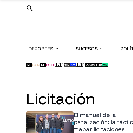
⌄
⌄
DEPORTES
SUCESOS
POLÍ
SUR
ESTE
LT
LT
Licitación
El manual de la
paralización: la tácti
trabar licitaciones