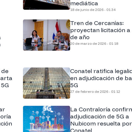
mediática
18 de junio de 2026 - 01:34
Tren de Cercanías:
proyectan licitación a 
a
de año
n
20 de marzo de 2026 - 01:18
e de
Conatel ratifica legal
carta
en adjudicación de b
a 5G
5G
27 de febrero de 2026 - 01:12
ar
La Contraloría confir
oría
adjudicación de 5G a
ución
Nubicom resuelta por
Conatel