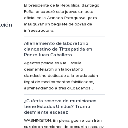
El presidente de la República, Santiago
Peña, encabezó este jueves un acto
oficial en la Armada Paraguaya, para
ación
inaugurar un paquete de obras de
infraestructura.
Allanamiento de laboratorio
clandestino de Tirzepatida en
Pedro Juan Caballero
Agentes policiales y la Fiscalía
desmantelaron un laboratorio
clandestino dedicado a la producción
ilegal de medicamentos falsificados,
aprehendiendo a tres ciudadanos
brasileños e incautando evidencias clave.
¿Cuánta reserva de municiones
El producto era comercializado en un
tiene Estados Unidos? Trump
reconocido centro comercial de la zona.
desmiente escasez
WASHINGTON. En plena guerra con Irán
surgieron versiones de presunta escasez