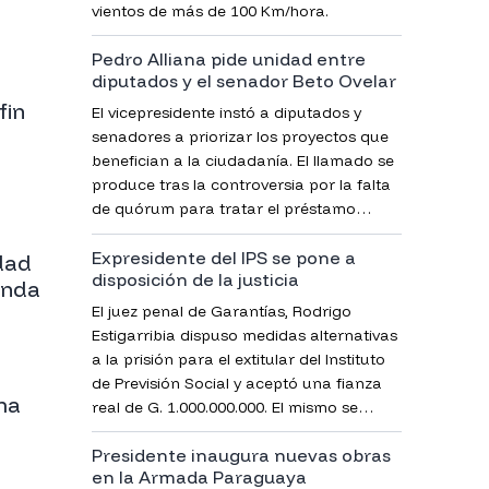
vientos de más de 100 Km/hora.
Pedro Alliana pide unidad entre
diputados y el senador Beto Ovelar
fin
El vicepresidente instó a diputados y
senadores a priorizar los proyectos que
benefician a la ciudadanía. El llamado se
produce tras la controversia por la falta
de quórum para tratar el préstamo
destinado a rutas rurales.
Expresidente del IPS se pone a
idad
disposición de la justicia
anda
El juez penal de Garantías, Rodrigo
Estigarribia dispuso medidas alternativas
a la prisión para el extitular del Instituto
de Previsión Social y aceptó una fianza
ma
real de G. 1.000.000.000. El mismo se
encuentra imputado por lesión de
Presidente inaugura nuevas obras
confianza.
en la Armada Paraguaya