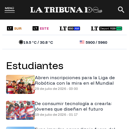
MENÚ
SUR
ESTE
LT
LT
19.5
°C /
30.8
°C
5900
/
5960
Estudiantes
Abren inscripciones para la Liga de
Robótica con la mira en el Mundial
29 de julio de 2026 - 03:00
De consumir tecnología a crearla:
jóvenes que diseñan el futuro
19 de julio de 2026 - 01:17