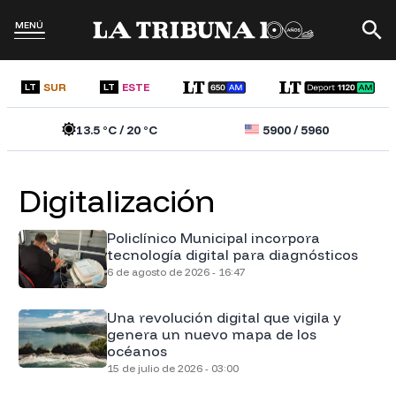
MENÚ
SUR
ESTE
LT
LT
13.5
°C /
20
°C
5900
/
5960
Digitalización
Policlínico Municipal incorpora
tecnología digital para diagnósticos
6 de agosto de 2026 - 16:47
Una revolución digital que vigila y
genera un nuevo mapa de los
océanos
15 de julio de 2026 - 03:00