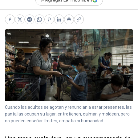
Agregar La Tribuna en
Facebook
X
Telegram
WhatsApp
Pinterest
LinkedIn
Print
Copy link
Cuando los adultos se agotan y renuncian a estar presentes, las
pantallas ocupan su lugar: entretienen, calman y moldean, pero
no pueden enseñar límites, empatía ni humanidad.