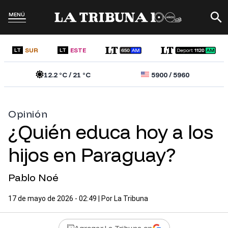
MENÚ
SUR
ESTE
LT
LT
12.2
°C /
21
°C
5900
/
5960
Opinión
¿Quién educa hoy a los
hijos en Paraguay?
Pablo Noé
17 de mayo de 2026 - 02:49
| Por
La Tribuna