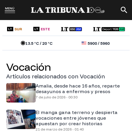
MENÚ
SUR
ESTE
LT
LT
13.5
°C /
20
°C
5900
/
5960
Vocación
Artículos relacionados con Vocación
Amalia, desde hace 16 años, reparte
desayunos a enfermos y presos
7 de julio de 2026 - 00:30
El manga gana terreno y despierta
vocaciones entre jóvenes que
apuestan por crear historias
21 de marzo de 2026 - 01:40