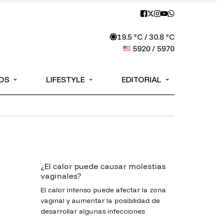
19.5
°C /
30.8
°C
5920
/
5970
⌄
⌄
⌄
OS
LIFESTYLE
EDITORIAL
¿El calor puede causar molestias
vaginales?
El calor intenso puede afectar la zona
vaginal y aumentar la posibilidad de
desarrollar algunas infecciones