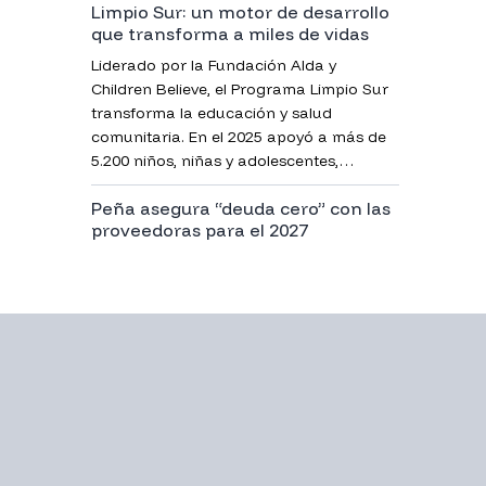
Limpio Sur: un motor de desarrollo
que transforma a miles de vidas
Liderado por la Fundación Alda y
Children Believe, el Programa Limpio Sur
transforma la educación y salud
comunitaria. En el 2025 apoyó a más de
5.200 niños, niñas y adolescentes,
demostrando cómo las alianzas y el
Peña asegura “deuda cero” con las
compromiso logran construir un futuro
proveedoras para el 2027
lleno de esperanza.