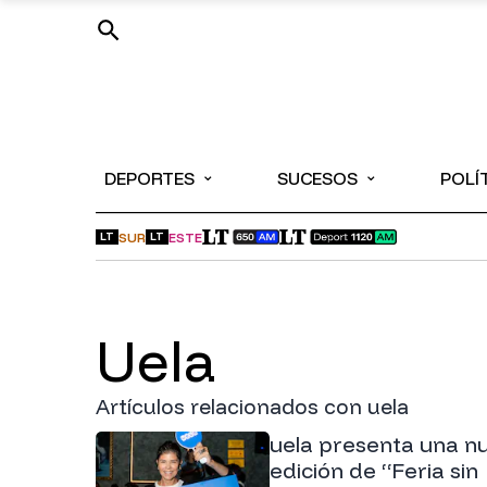
⌄
⌄
DEPORTES
SUCESOS
POLÍ
SUR
ESTE
LT
LT
uela
Artículos relacionados con uela
uela presenta una n
edición de “Feria sin