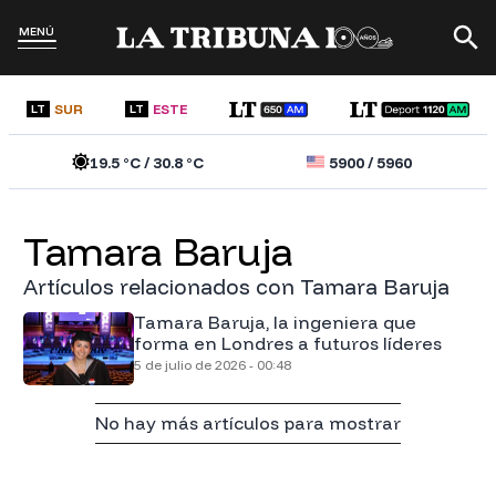
MENÚ
SUR
ESTE
LT
LT
19.5
°C /
30.8
°C
5900
/
5960
Tamara Baruja
Artículos relacionados con Tamara Baruja
Tamara Baruja, la ingeniera que
forma en Londres a futuros líderes
5 de julio de 2026 - 00:48
No hay más artículos para mostrar