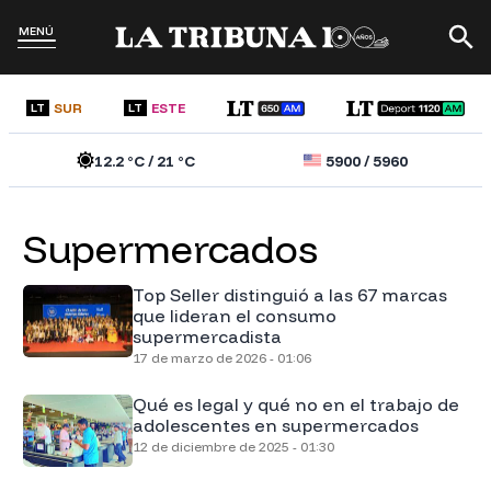
MENÚ
SUR
ESTE
LT
LT
12.2
°C /
21
°C
5900
/
5960
Supermercados
Top Seller distinguió a las 67 marcas
que lideran el consumo
supermercadista
17 de marzo de 2026 - 01:06
Qué es legal y qué no en el trabajo de
adolescentes en supermercados
12 de diciembre de 2025 - 01:30