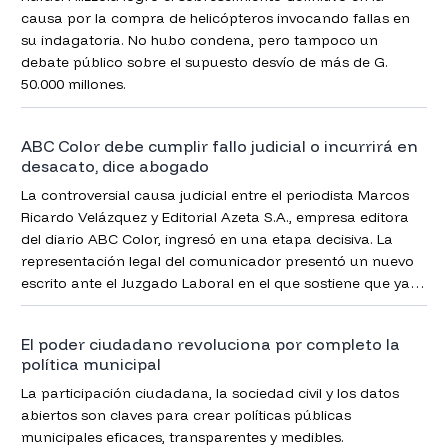
causa por la compra de helicópteros invocando fallas en
su indagatoria. No hubo condena, pero tampoco un
debate público sobre el supuesto desvío de más de G.
50.000 millones.
ABC Color debe cumplir fallo judicial o incurrirá en
desacato, dice abogado
La controversial causa judicial entre el periodista Marcos
Ricardo Velázquez y Editorial Azeta S.A., empresa editora
del diario ABC Color, ingresó en una etapa decisiva. La
representación legal del comunicador presentó un nuevo
escrito ante el Juzgado Laboral en el que sostiene que ya
no existe margen jurídico para seguir dilatando el
cumplimiento de la sentencia que declaró injustificado el
El poder ciudadano revoluciona por completo la
despido y ordenó su reincorporación.
política municipal
La participación ciudadana, la sociedad civil y los datos
abiertos son claves para crear políticas públicas
municipales eficaces, transparentes y medibles.