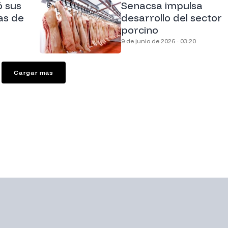
ó sus
Senacsa impulsa
as de
desarrollo del sector
porcino
9 de junio de 2026 - 03:20
Cargar más