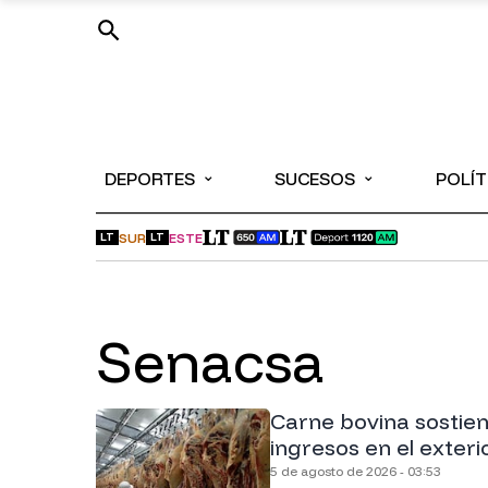
⌄
⌄
DEPORTES
SUCESOS
POLÍT
SUR
ESTE
LT
LT
Senacsa
Carne bovina sostie
ingresos en el exteri
5 de agosto de 2026 - 03:53