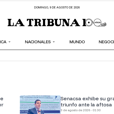
DOMINGO, 9 DE AGOSTO DE 2026
⌄
⌄
ICA
NACIONALES
MUNDO
NEGOC
ne
Senacsa exhibe su gr
or
triunfo ante la aftosa
3 de agosto de 2026 - 01:30