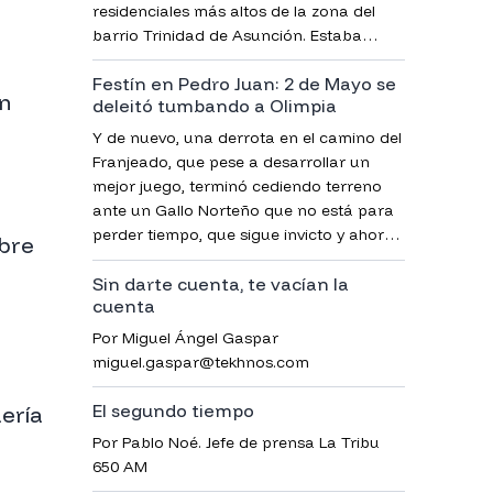
residenciales más altos de la zona del
barrio Trinidad de Asunción. Estaba
completamente desnudo y, para
Festín en Pedro Juan: 2 de Mayo se
sorpresa de los primeros en llegar,
án
deleitó tumbando a Olimpia
cubierto con una bolsa de plástico de
color negro, confirmó la Policía.
Y de nuevo, una derrota en el camino del
Franjeado, que pese a desarrollar un
mejor juego, terminó cediendo terreno
ante un Gallo Norteño que no está para
perder tiempo, que sigue invicto y ahora
bre
es único puntero del campeonato.
Sin darte cuenta, te vacían la
cuenta
Por Miguel Ángel Gaspar
miguel.gaspar@tekhnos.com
El segundo tiempo
ería
Por Pablo Noé. Jefe de prensa La Tribu
650 AM