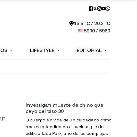
13.5
°C /
20.2
°C
5900
/
5960
⌄
⌄
⌄
IOS
LIFESTYLE
EDITORIAL
Investigan muerte de chino que
cayó del piso 30
an
El cuerpo sin vida de un ciudadano chino
apareció tendido en el suelo al pie del
edificio Jade Park, uno de los complejos