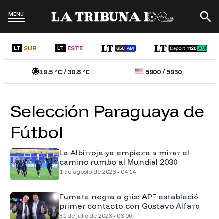
MENÚ
SUR
ESTE
LT
LT
19.5
°C /
30.8
°C
5900
/
5960
Selección Paraguaya de
Fútbol
La Albirroja ya empieza a mirar el
camino rumbo al Mundial 2030
1 de agosto de 2026 - 04:14
Fumata negra a gris: APF estableció
primer contacto con Gustavo Alfaro
31 de julio de 2026 - 06:00