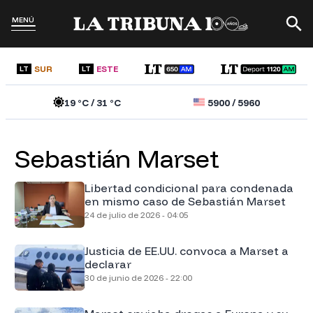
MENÚ
SUR
ESTE
LT
LT
19
°C /
31
°C
5900
/
5960
Sebastián Marset
Libertad condicional para condenada
en mismo caso de Sebastián Marset
24 de julio de 2026 - 04:05
Justicia de EE.UU. convoca a Marset a
declarar
30 de junio de 2026 - 22:00