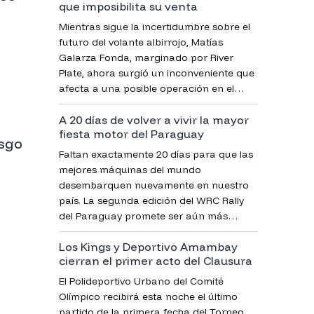
que imposibilita su venta
Mientras sigue la incertidumbre sobre el
futuro del volante albirrojo, Matías
Galarza Fonda, marginado por River
Plate, ahora surgió un inconveniente que
afecta a una posible operación en el
mercado futbolero.
A 20 días de volver a vivir la mayor
fiesta motor del Paraguay
esgo
Faltan exactamente 20 días para que las
mejores máquinas del mundo
desembarquen nuevamente en nuestro
país. La segunda edición del WRC Rally
del Paraguay promete ser aún más
grande, con récord de participantes y un
Los Kings y Deportivo Amambay
amplio operativo de seguridad.
cierran el primer acto del Clausura
El Polideportivo Urbano del Comité
Olímpico recibirá esta noche el último
partido de la primera fecha del Torneo