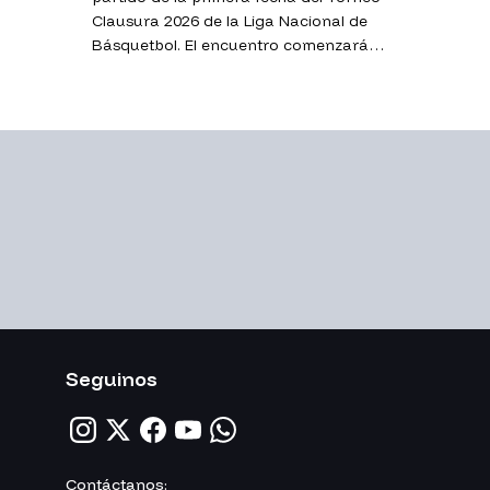
Clausura 2026 de la Liga Nacional de
Básquetbol. El encuentro comenzará
puntualmente a las 20:00 y será
transmitido por el canal de YouTube de
La Tribu.
Seguinos
Contáctanos: