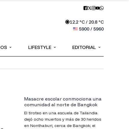
12.2
°C /
20.8
°C
5900
/
5960
⌄
⌄
⌄
IOS
LIFESTYLE
EDITORIAL
Masacre escolar conmociona una
comunidad al norte de Bangkok
El tiroteo en una escuela de Tailandia
dejó ocho muertos y más de 30 heridos
en Nonthaburi, cerca de Bangkok; el