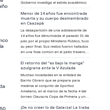
te
Gobierno investiga el estrés académico.
niño
Menor de 14 años fue encontrada
muerta y su cuerpo desmembrado
en Caazapá
La desaparición de una adolescente de
14 años fue denunciada el pasado 31 de
anco
julio por el propio Ministerio Público, tuvo
ía
su peor final. Sus restos fueron hallados
en una fosa común en el patio trasero
del inmueble de la bisabuela del principal
El retorno del “as bajo la manga”
sospechoso.
azulgrana ante la V Azulada
Muchas novedades en la entidad de
Barrio Obrero que se prepara para
ada
medirse al conjunto de Sportivo
Ameliano, en el marco de la fecha 4 del
torneo Clausura Copa de Primera y una
figura destacada sería parte de la
¡De no creer lo de Galarza! La traba
concentración.
 50