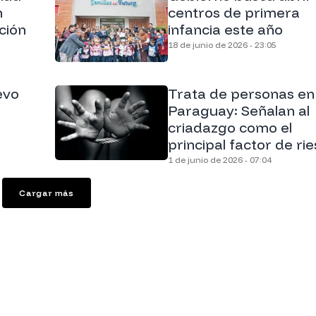
n
centros de primera
ción
infancia este año
18 de junio de 2026 - 23:05
evo
Trata de personas en
Paraguay: Señalan al
criadazgo como el
principal factor de ri
1 de junio de 2026 - 07:04
Cargar más