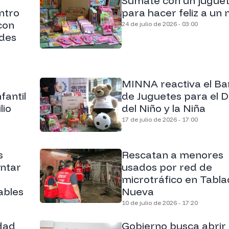
Sumate con un jugue
ntro
para hacer feliz a un 
con
24 de julio de 2026 - 03:00
ades
MINNA reactiva el B
fantil
de Juguetes para el D
lio
del Niño y la Niña
17 de julio de 2026 - 17:00
s
Rescatan a menores
entar
usados por red de
microtráfico en Tabl
ables
Nueva
10 de julio de 2026 - 17:20
dad
Gobierno busca abrir