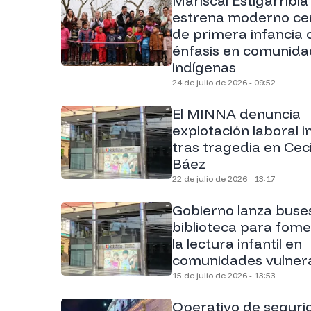
Mariscal Estigarribia
estrena moderno ce
de primera infancia 
énfasis en comunid
indígenas
24 de julio de 2026 - 09:52
El MINNA denuncia
explotación laboral in
tras tragedia en Ceci
Báez
22 de julio de 2026 - 13:17
Gobierno lanza buse
biblioteca para fom
la lectura infantil en
comunidades vulner
15 de julio de 2026 - 13:53
Operativo de seguri