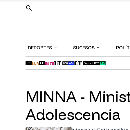
⌄
⌄
DEPORTES
SUCESOS
POLÍT
SUR
ESTE
LT
LT
MINNA - Ministerio de la Niñez y
Adolescencia