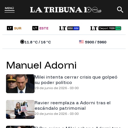
MENÚ
SUR
ESTE
LT
LT
11.8
°C /
16
°C
5900
/
5960
Manuel Adorni
Milei intenta cerrar crisis que golpeó
su poder político
29 de junio de 2026 - 03:00
Ravier reemplaza a Adorni tras el
escándalo patrimonial
20 de junio de 2026 - 03:00