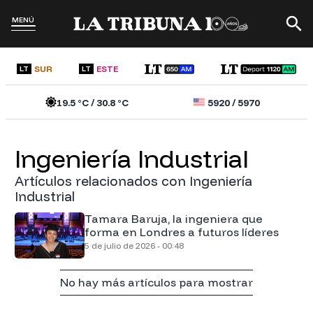
MENÚ
SUR
ESTE
LT
LT
19.5
°C /
30.8
°C
5920
/
5970
Ingeniería Industrial
Artículos relacionados con Ingeniería
Industrial
Tamara Baruja, la ingeniera que
forma en Londres a futuros líderes
5 de julio de 2026 - 00:48
No hay más artículos para mostrar