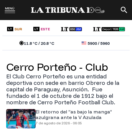
MENÚ
SUR
ESTE
LT
LT
11.8
°C /
20.8
°C
5900
/
5960
Cerro Porteño - Club
El Club Cerro Porteño es una entidad
deportiva con sede en barrio Obrero de la
capital de Paraguay, Asunción. ​ Fue
fundado el 1 de octubre de 1912 bajo el
nombre de Cerro Porteño Football Club.
El retorno del “as bajo la manga”
azulgrana ante la V Azulada
7 de agosto de 2026 - 06:05