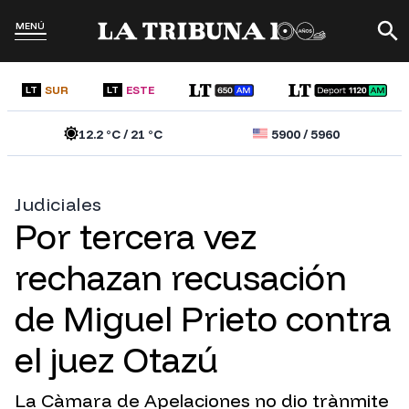
MENÚ
SUR
ESTE
LT
LT
12.2
°C /
21
°C
5900
/
5960
Judiciales
Por tercera vez
rechazan recusación
de Miguel Prieto contra
el juez Otazú
La Càmara de Apelaciones no dio trànmite