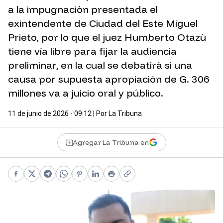
a la impugnaciòn presentada el
exintendente de Ciudad del Este Miguel
Prieto, por lo que el juez Humberto Otazù
tiene vía libre para fijar la audiencia
preliminar, en la cual se debatirà si una
causa por supuesta apropiación de G. 306
millones va a juicio oral y público.
11 de junio de 2026 - 09:12
| Por
La Tribuna
Agregar La Tribuna en
Facebook
X
Telegram
WhatsApp
Pinterest
LinkedIn
Print
Copy link