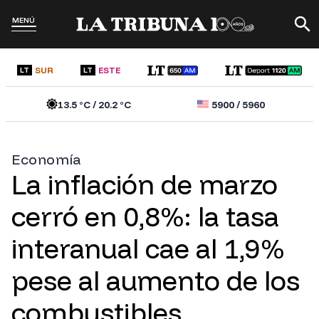
MENÚ
SUR
ESTE
LT
LT
13.5
°C /
20.2
°C
5900
/
5960
Economía
La inflación de marzo
cerró en 0,8%: la tasa
interanual cae al 1,9%
pese al aumento de los
combustibles