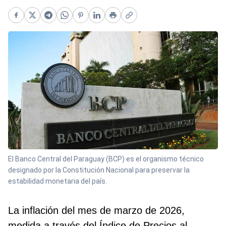
Facebook
X
Telegram
WhatsApp
Pinterest
LinkedIn
Print
Copy link
El Banco Central del Paraguay (BCP) es el organismo técnico
designado por la Constitución Nacional para preservar la
estabilidad monetaria del país.
La inflación del mes de marzo de 2026,
medida a través del Índice de Precios al