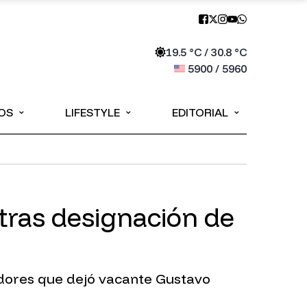
19.5
°C /
30.8
°C
5900
/
5960
⌄
⌄
⌄
OS
LIFESTYLE
EDITORIAL
tras designación de
adores que dejó vacante Gustavo