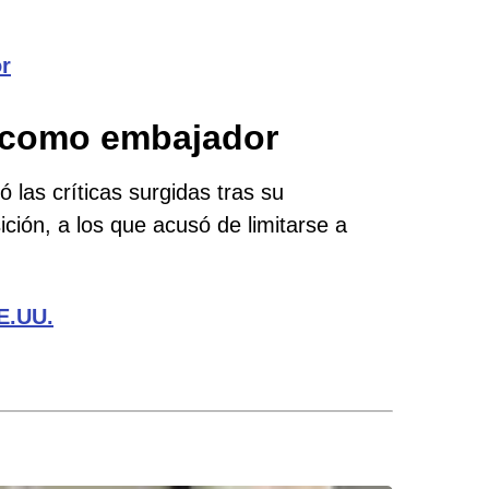
or
n como embajador
as críticas surgidas tras su
ción, a los que acusó de limitarse a
E.UU.