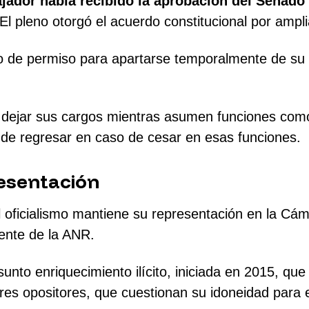
ador había recibido la aprobación del Senado
 El pleno otorgó el acuerdo constitucional por ampl
o de permiso para apartarse temporalmente de su
s a dejar sus cargos mientras asumen funciones com
d de regresar en caso de cesar en esas funciones.
esentación
el oficialismo mantiene su representación en la C
ente de la ANR.
unto enriquecimiento ilícito, iniciada en 2015, que 
res opositores, que cuestionan su idoneidad para 