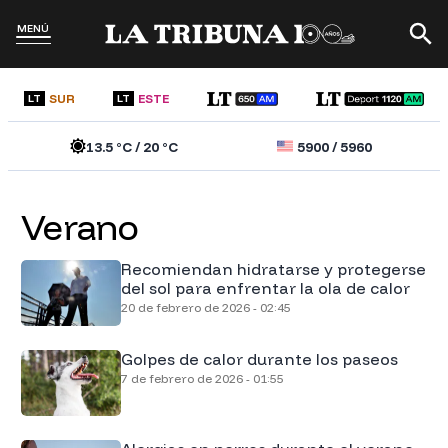
MENÚ
SUR
ESTE
LT
LT
13.5
°C /
20
°C
5900
/
5960
Verano
Recomiendan hidratarse y protegerse
del sol para enfrentar la ola de calor
20 de febrero de 2026 - 02:45
Golpes de calor durante los paseos
7 de febrero de 2026 - 01:55