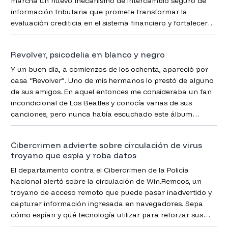
marcha un nuevo mecanismo de intercambio seguro de
información tributaria que promete transformar la
evaluación crediticia en el sistema financiero y fortalecer
los controles fiscales mediante procesos completamente
digitalizados.
Revolver, psicodelia en blanco y negro
Y un buen día, a comienzos de los ochenta, apareció por
casa “Revolver”. Uno de mis hermanos lo prestó de alguno
de sus amigos. En aquel entonces me consideraba un fan
incondicional de Los Beatles y conocía varias de sus
canciones, pero nunca había escuchado este álbum
completo. Fue una experiencia transformadora.
Cibercrimen advierte sobre circulación de virus
troyano que espía y roba datos
El departamento contra el Cibercrimen de la Policía
Nacional alertó sobre la circulación de Win.Remcos, un
troyano de acceso remoto que puede pasar inadvertido y
capturar información ingresada en navegadores. Sepa
cómo espían y qué tecnología utilizar para reforzar sus
defensas.