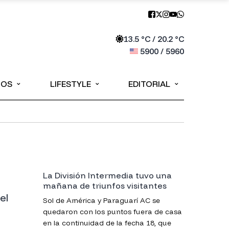
13.5
°C /
20.2
°C
5900
/
5960
⌄
⌄
⌄
IOS
LIFESTYLE
EDITORIAL
La División Intermedia tuvo una
mañana de triunfos visitantes
el
Sol de América y Paraguarí AC se
quedaron con los puntos fuera de casa
en la continuidad de la fecha 18, que