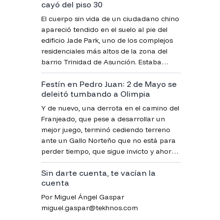
cayó del piso 30
El cuerpo sin vida de un ciudadano chino
apareció tendido en el suelo al pie del
edificio Jade Park, uno de los complejos
residenciales más altos de la zona del
barrio Trinidad de Asunción. Estaba
completamente desnudo y, para
Festín en Pedro Juan: 2 de Mayo se
sorpresa de los primeros en llegar,
deleitó tumbando a Olimpia
cubierto con una bolsa de plástico de
color negro, confirmó la Policía.
Y de nuevo, una derrota en el camino del
Franjeado, que pese a desarrollar un
mejor juego, terminó cediendo terreno
ante un Gallo Norteño que no está para
perder tiempo, que sigue invicto y ahora
es único puntero del campeonato.
Sin darte cuenta, te vacían la
cuenta
Por Miguel Ángel Gaspar
miguel.gaspar@tekhnos.com