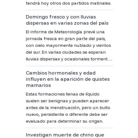
tendrá hoy otros dos partidos matinales.
Domingo fresco y con lluvias
dispersas en varias zonas del país
El informe de Meteorología prevé una
jornada fresca en gran parte del país,
con cielo mayormente nublado y vientos
del sur. En varias ciudades se esperan
lluvias dispersas y ocasionales tormentas
eléctricas, mientras que las temperaturas
Cambios hormonales y edad
máximas se mantendrán entre 18 °C y 22
influyen en la aparición de quistes
°C.
mamarios
Estas formaciones llenas de líquido
suelen ser benignas y pueden aparecer
antes de la menstruación, pero un bulto
nuevo, persistente o diferente debe ser
evaluado para determinar su origen.
Investigan muerte de chino que