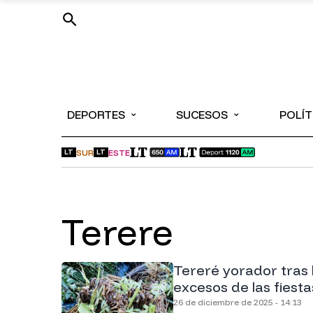
⌄
⌄
DEPORTES
SUCESOS
POLÍT
SUR
ESTE
LT
LT
terere
Tereré yorador tras 
excesos de las fiesta
26 de diciembre de 2025 - 14:13