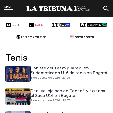
MENÚ
SUR
ESTE
LT
LT
18.2
°C /
26.2
°C
5920
/
5970
Tenis
Doblete del Team guaraní en
Sudamericano U16 de tenis en Bogotá
3 de agosto de 2026 - 23:25
Dani Vallejo cae en Canadá y arranca
el Suda U16 en Bogotá
2 de agosto de 2026 - 19:57