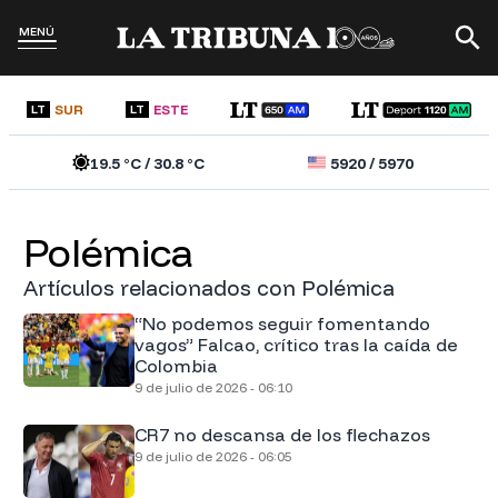
MENÚ
SUR
ESTE
LT
LT
19.5
°C /
30.8
°C
5920
/
5970
Polémica
Artículos relacionados con Polémica
“No podemos seguir fomentando
vagos” Falcao, crítico tras la caída de
Colombia
9 de julio de 2026 - 06:10
CR7 no descansa de los flechazos
9 de julio de 2026 - 06:05