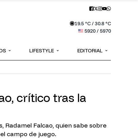
19.5
°C /
30.8
°C
5920
/
5970
⌄
⌄
⌄
OS
LIFESTYLE
EDITORIAL
 crítico tras la
as, Radamel Falcao, quien sabe sobre
el campo de juego.