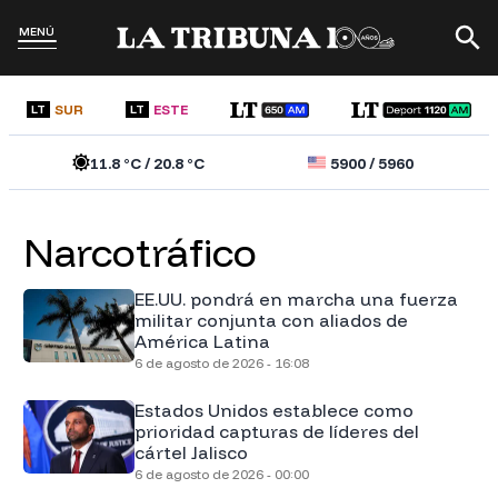
MENÚ
SUR
ESTE
LT
LT
11.8
°C /
20.8
°C
5900
/
5960
Narcotráfico
EE.UU. pondrá en marcha una fuerza
militar conjunta con aliados de
América Latina
6 de agosto de 2026 - 16:08
Estados Unidos establece como
prioridad capturas de líderes del
cártel Jalisco
6 de agosto de 2026 - 00:00