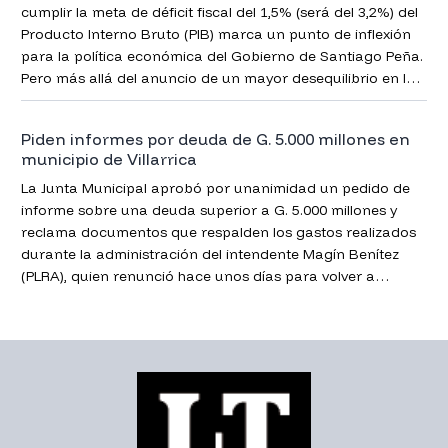
cumplir la meta de déficit fiscal del 1,5% (será del 3,2%) del
Producto Interno Bruto (PIB) marca un punto de inflexión
para la política económica del Gobierno de Santiago Peña.
Pero más allá del anuncio de un mayor desequilibrio en las
cuentas públicas, el mensaje que deja el Gobierno podría
resultar aún más trascendente; recuperar la confianza de
Piden informes por deuda de G. 5.000 millones en
los organismos financieros será tan importante como
municipio de Villarrica
corregir el déficit.
La Junta Municipal aprobó por unanimidad un pedido de
informe sobre una deuda superior a G. 5.000 millones y
reclama documentos que respalden los gastos realizados
durante la administración del intendente Magín Benítez
(PLRA), quien renunció hace unos días para volver a
postularse.