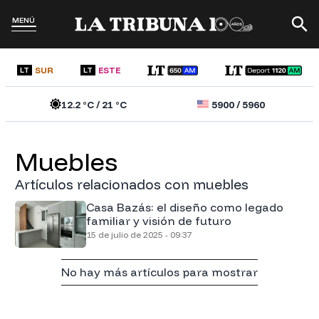
MENÚ
SUR
ESTE
LT
LT
12.2
°C /
21
°C
5900
/
5960
muebles
Artículos relacionados con muebles
Casa Bazás: el diseño como legado
familiar y visión de futuro
15 de julio de 2025 - 09:37
No hay más artículos para mostrar