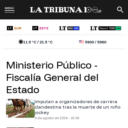
MENÚ
SUR
ESTE
LT
LT
11.5
°C /
21.5
°C
5900
/
5960
Ministerio Público -
Fiscalía General del
Estado
Imputan a organizadores de carrera
clandestina tras la muerte de un niño
jockey
6 de agosto de 2026 - 15:05