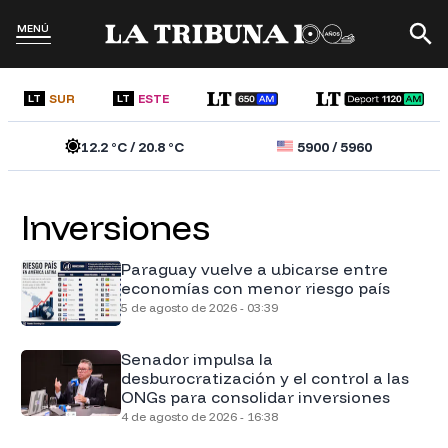
MENÚ
SUR
ESTE
LT
LT
12.2
°C /
20.8
°C
5900
/
5960
Inversiones
Paraguay vuelve a ubicarse entre
economías con menor riesgo país
5 de agosto de 2026 - 03:39
Senador impulsa la
desburocratización y el control a las
ONGs para consolidar inversiones
4 de agosto de 2026 - 16:38