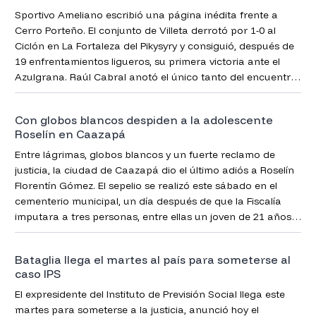
Sportivo Ameliano escribió una página inédita frente a
Cerro Porteño. El conjunto de Villeta derrotó por 1-0 al
Ciclón en La Fortaleza del Pikysyry y consiguió, después de
19 enfrentamientos ligueros, su primera victoria ante el
Azulgrana. Raúl Cabral anotó el único tanto del encuentro
que dio continuidad a la cuarta fecha del Torneo Clausura
2026.
Con globos blancos despiden a la adolescente
Roselín en Caazapá
Entre lágrimas, globos blancos y un fuerte reclamo de
justicia, la ciudad de Caazapá dio el último adiós a Roselín
Florentín Gómez. El sepelio se realizó este sábado en el
cementerio municipal, un día después de que la Fiscalía
imputara a tres personas, entre ellas un joven de 21 años y
dos adolescentes, por homicidio doloso.
Bataglia llega el martes al país para someterse al
caso IPS
El expresidente del Instituto de Previsión Social llega este
martes para someterse a la justicia, anunció hoy el