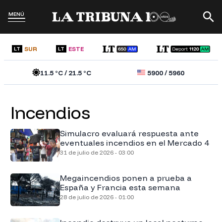
MENÚ
SUR
ESTE
LT
LT
11.5
°C /
21.5
°C
5900
/
5960
Incendios
Simulacro evaluará respuesta ante
eventuales incendios en el Mercado 4
31 de julio de 2026 - 03:00
Megaincendios ponen a prueba a
España y Francia esta semana
28 de julio de 2026 - 01:00