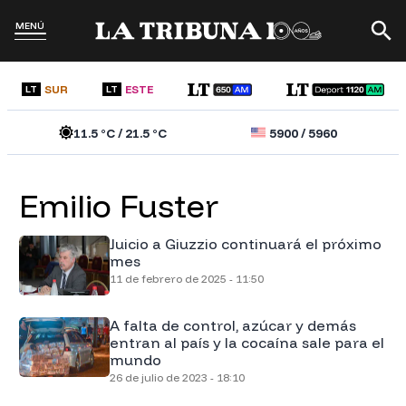
MENÚ
SUR
ESTE
LT
LT
11.5
°C /
21.5
°C
5900
/
5960
Emilio Fuster
Juicio a Giuzzio continuará el próximo
mes
11 de febrero de 2025 - 11:50
A falta de control, azúcar y demás
entran al país y la cocaína sale para el
mundo
26 de julio de 2023 - 18:10