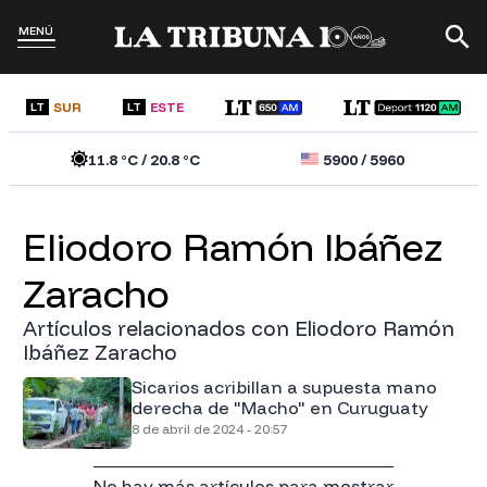
MENÚ
SUR
ESTE
LT
LT
11.8
°C /
20.8
°C
5900
/
5960
Eliodoro Ramón Ibáñez
Zaracho
Artículos relacionados con Eliodoro Ramón
Ibáñez Zaracho
Sicarios acribillan a supuesta mano
derecha de "Macho" en Curuguaty
8 de abril de 2024 - 20:57
No hay más artículos para mostrar