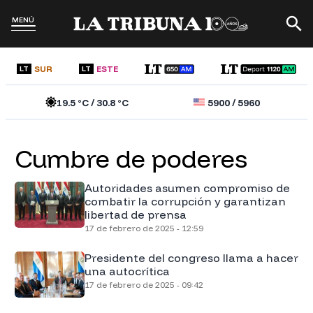
MENÚ
SUR
ESTE
LT
LT
19.5
°C /
30.8
°C
5900
/
5960
Cumbre de poderes
Autoridades asumen compromiso de
combatir la corrupción y garantizan
libertad de prensa
17 de febrero de 2025 - 12:59
Presidente del congreso llama a hacer
una autocrítica
17 de febrero de 2025 - 09:42