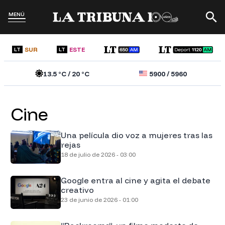
MENÚ
SUR
ESTE
LT
LT
13.5
°C /
20
°C
5900
/
5960
Cine
Una película dio voz a mujeres tras las
rejas
18 de julio de 2026 - 03:00
Google entra al cine y agita el debate
creativo
23 de junio de 2026 - 01:00