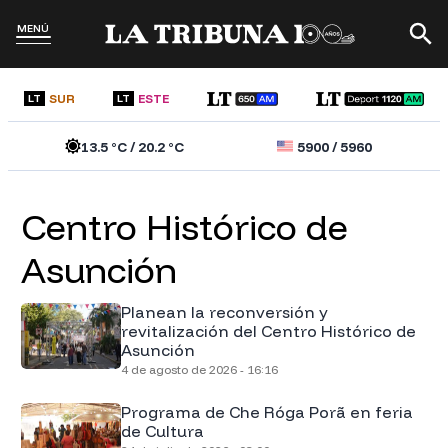
MENÚ
SUR
ESTE
LT
LT
13.5
°C /
20.2
°C
5900
/
5960
Centro Histórico de
Asunción
Planean la reconversión y
revitalización del Centro Histórico de
Asunción
4 de agosto de 2026 - 16:16
Programa de Che Róga Porã en feria
de Cultura